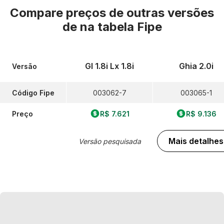
Compare preços de outras versões
de
na tabela Fipe
Gl 1.8i Lx 1.8i
Ghia 2.0i
Versão
Código Fipe
003062-7
003065-1
Preço
R$ 7.621
R$ 9.136
Mais detalhes
Versão pesquisada