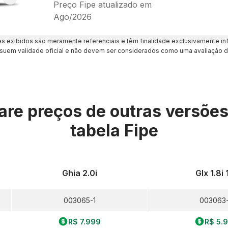
Preço Fipe atualizado em
Ago/2026
es exibidos são meramente referenciais e têm finalidade exclusivamente inf
uem validade oficial e não devem ser considerados como uma avaliação d
re preços de outras versõe
tabela Fipe
Ghia 2.0i
Glx 1.8i 
003065-1
003063
R$ 7.999
R$ 5.