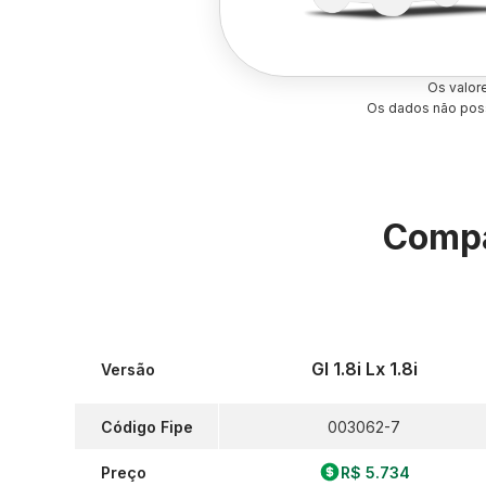
Os valor
Os dados não poss
Compa
Gl 1.8i Lx 1.8i
Versão
Código Fipe
003062-7
Preço
R$ 5.734