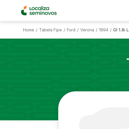
Home
Tabela Fipe
Ford
Verona
1994
Gl 1.8i L
/
/
/
/
/