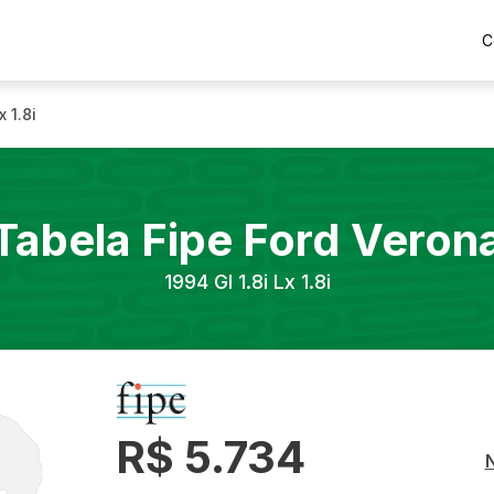
C
x 1.8i
Tabela Fipe
Ford
Veron
1994
Gl 1.8i Lx 1.8i
R$ 5.734