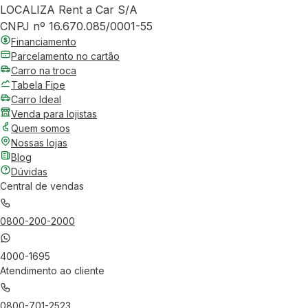
LOCALIZA Rent a Car S/A
CNPJ nº 16.670.085/0001-55
Financiamento
Parcelamento no cartão
Carro na troca
Tabela Fipe
Carro Ideal
Venda para lojistas
Quem somos
Nossas lojas
Blog
Dúvidas
Central de vendas
0800-200-2000
4000-1695
Atendimento ao cliente
0800-701-2523