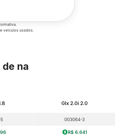
ormativa.
e veículos usados.
s de
na
1.8
Glx 2.0i 2.0
-5
003064-3
996
R$ 6.641