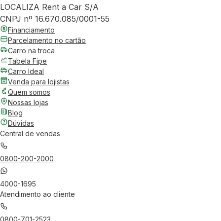
LOCALIZA Rent a Car S/A
CNPJ nº 16.670.085/0001-55
Financiamento
Parcelamento no cartão
Carro na troca
Tabela Fipe
Carro Ideal
Venda para lojistas
Quem somos
Nossas lojas
Blog
Dúvidas
Central de vendas
0800-200-2000
4000-1695
Atendimento ao cliente
0800-701-2523