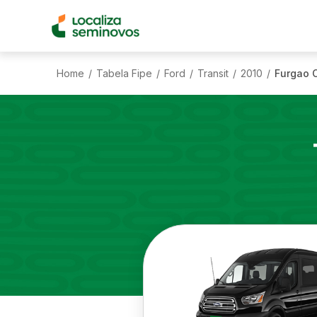
Home
Tabela Fipe
Ford
Transit
2010
Furgao C
/
/
/
/
/