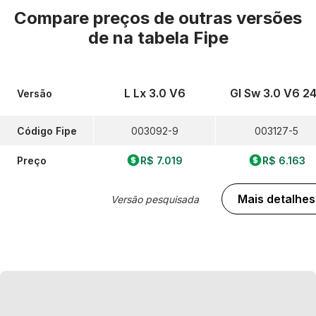
Compare preços de outras versões
de
na tabela Fipe
L Lx 3.0 V6
Gl Sw 3.0 V6 2
Versão
Código Fipe
003092-9
003127-5
Preço
R$ 7.019
R$ 6.163
Mais detalhes
Versão pesquisada