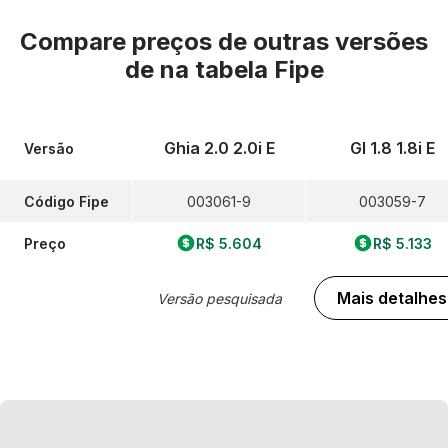
Compare preços de outras versões
de
na tabela Fipe
Ghia 2.0 2.0i E
Gl 1.8 1.8i E
Versão
Código Fipe
003061-9
003059-7
Preço
R$ 5.604
R$ 5.133
Mais detalhes
Versão pesquisada