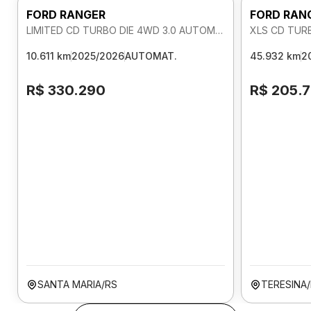
FORD RANGER
FORD RAN
LIMITED CD TURBO DIE 4WD 3.0 AUTOMATICO
XLS CD TUR
10.611 km
2025/2026
AUTOMAT.
45.932 km
2
R$ 330.290
R$ 205.
SANTA MARIA/RS
TERESINA/