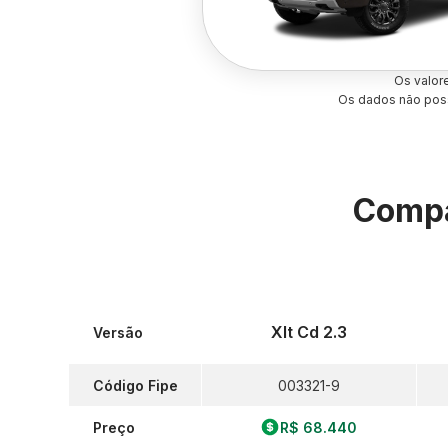
Os valor
Os dados não poss
Compa
Xlt Cd 2.3
Versão
Código Fipe
003321-9
Preço
R$ 68.440