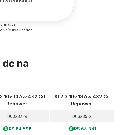
Nova consulta
ormativa.
e veículos usados.
s de
na
.3 16v 137cv 4x2 Cd
Xl 2.3 16v 137cv 4x2 Cs
Repower.
Repower.
003237-9
003235-2
R$ 64.598
R$ 64.841