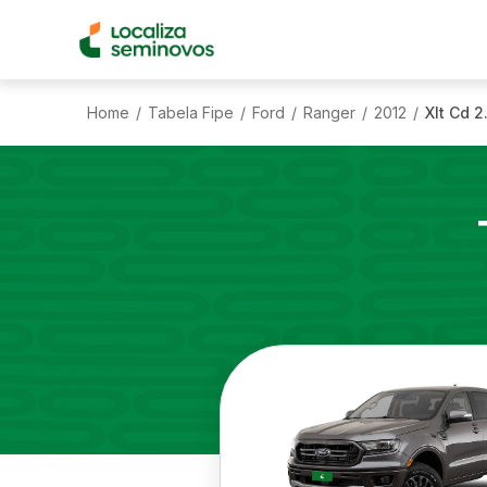
Home
Tabela Fipe
Ford
Ranger
2012
Xlt Cd 2
/
/
/
/
/