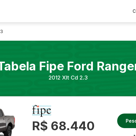
C
.3
Tabela Fipe
Ford
Range
2012
Xlt Cd 2.3
Pes
R$ 68.440