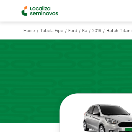
Home
Tabela Fipe
Ford
Ka
2019
Hatch Titani
/
/
/
/
/