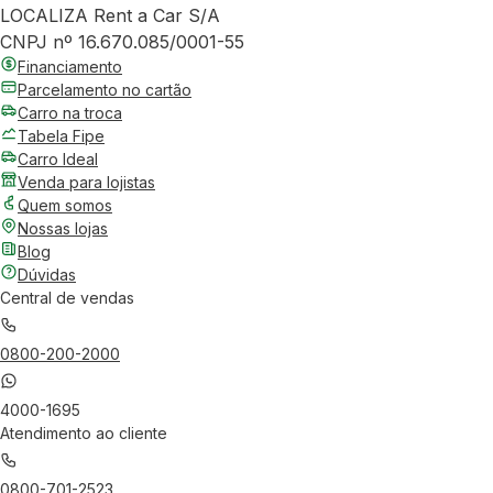
LOCALIZA Rent a Car S/A
CNPJ nº 16.670.085/0001-55
Financiamento
Parcelamento no cartão
Carro na troca
Tabela Fipe
Carro Ideal
Venda para lojistas
Quem somos
Nossas lojas
Blog
Dúvidas
Central de vendas
0800-200-2000
4000-1695
Atendimento ao cliente
0800-701-2523