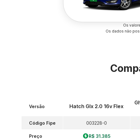
Os valor
Os dados não poss
Compa
Gh
Hatch Glx 2.0 16v Flex
Versão
Código Fipe
003228-0
Preço
R$ 31.385