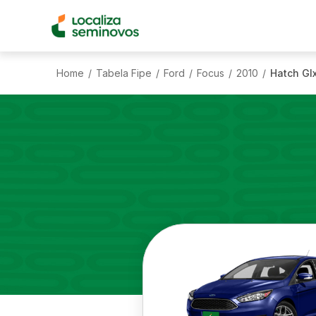
Home
Tabela Fipe
Ford
Focus
2010
Hatch Glx
/
/
/
/
/