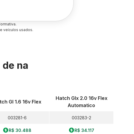
ormativa.
e veículos usados.
s de
na
Hatch Glx 2.0 16v Flex
ch Gl 1.6 16v Flex
Automatico
003281-6
003283-2
R$ 30.488
R$ 34.117