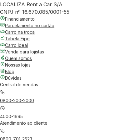
LOCALIZA Rent a Car S/A
CNPJ nº 16.670.085/0001-55
Financiamento
Parcelamento no cartão
Carro na troca
Tabela Fipe
Carro Ideal
Venda para lojistas
Quem somos
Nossas lojas
Blog
Dúvidas
Central de vendas
0800-200-2000
4000-1695
Atendimento ao cliente
0800-701-2523