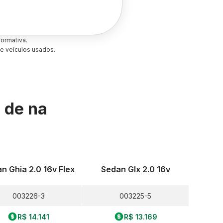
ormativa.
e veículos usados.
s de
na
n Ghia 2.0 16v Flex
Sedan Glx 2.0 16v
003226-3
003225-5
R$ 14.141
R$ 13.169