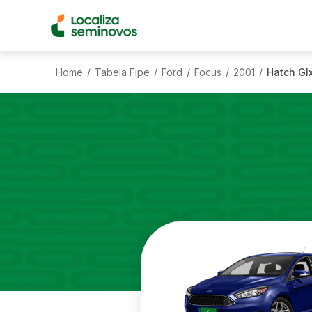
Home
Tabela Fipe
Ford
Focus
2001
Hatch Glx
/
/
/
/
/