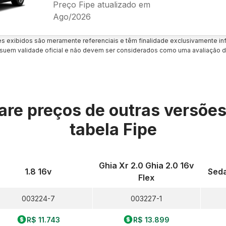
Preço Fipe atualizado em
Ago/2026
es exibidos são meramente referenciais e têm finalidade exclusivamente inf
uem validade oficial e não devem ser considerados como uma avaliação d
re preços de outras versõe
tabela Fipe
Ghia Xr 2.0 Ghia 2.0 16v
1.8 16v
Seda
Flex
003224-7
003227-1
R$ 11.743
R$ 13.899