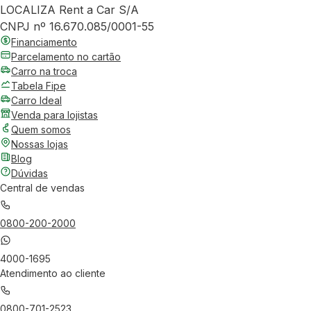
LOCALIZA Rent a Car S/A
CNPJ nº 16.670.085/0001-55
Financiamento
Parcelamento no cartão
Carro na troca
Tabela Fipe
Carro Ideal
Venda para lojistas
Quem somos
Nossas lojas
Blog
Dúvidas
Central de vendas
0800-200-2000
4000-1695
Atendimento ao cliente
0800-701-2523