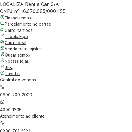
LOCALIZA Rent a Car S/A
CNPJ nº 16.670.085/0001-55
Financiamento
Parcelamento no cartão
Carro na troca
Tabela Fipe
Carro Ideal
Venda para lojistas
Quem somos
Nossas lojas
Blog
Dúvidas
Central de vendas
0800-200-2000
4000-1695
Atendimento ao cliente
0800-701-2523