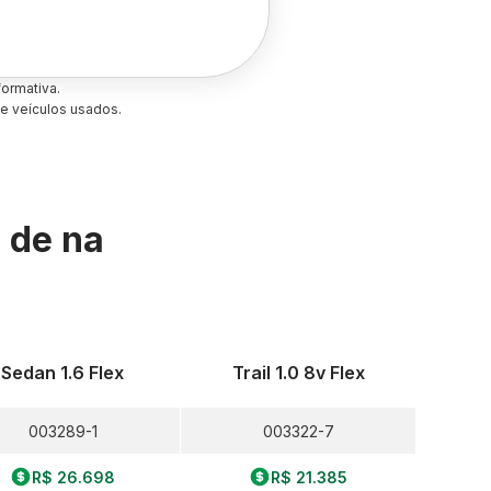
ormativa.
e veículos usados.
s de
na
Sedan 1.6 Flex
Trail 1.0 8v Flex
003289-1
003322-7
R$ 26.698
R$ 21.385