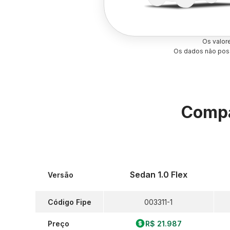
Os valor
Os dados não poss
Compa
Sedan 1.0 Flex
Versão
Código Fipe
003311-1
Preço
R$ 21.987