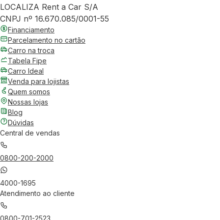
LOCALIZA Rent a Car S/A
CNPJ nº 16.670.085/0001-55
Financiamento
Parcelamento no cartão
Carro na troca
Tabela Fipe
Carro Ideal
Venda para lojistas
Quem somos
Nossas lojas
Blog
Dúvidas
Central de vendas
0800-200-2000
4000-1695
Atendimento ao cliente
0800-701-2523