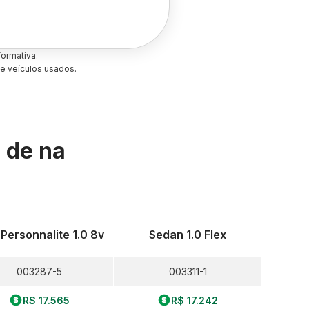
ormativa.
e veículos usados.
s de
na
 Personnalite 1.0 8v
Sedan 1.0 Flex
003287-5
003311-1
R$ 17.565
R$ 17.242