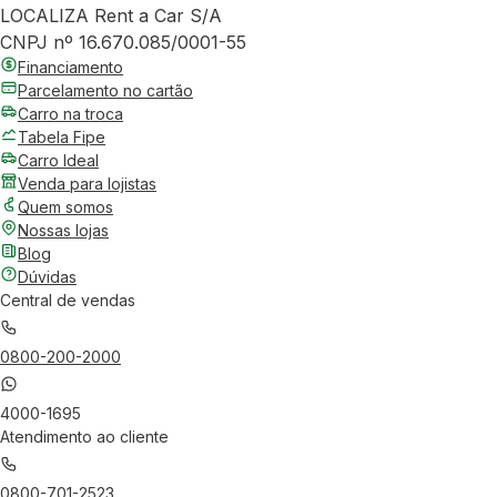
LOCALIZA Rent a Car S/A
CNPJ nº 16.670.085/0001-55
Financiamento
Parcelamento no cartão
Carro na troca
Tabela Fipe
Carro Ideal
Venda para lojistas
Quem somos
Nossas lojas
Blog
Dúvidas
Central de vendas
0800-200-2000
4000-1695
Atendimento ao cliente
0800-701-2523