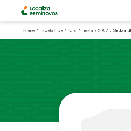
Home
Tabela Fipe
Ford
Fiesta
2007
Sedan St
/
/
/
/
/