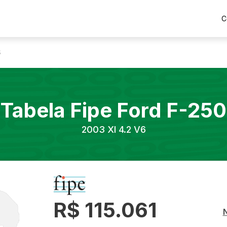
C
6
Tabela Fipe
Ford
F-250
2003
Xl 4.2 V6
R$ 115.061