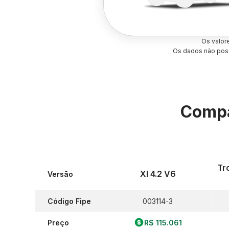
Os valor
Os dados não poss
Compa
Tr
Xl 4.2 V6
Versão
Código Fipe
003114-3
Preço
R$ 115.061