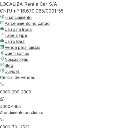
LOCALIZA Rent a Car S/A
CNPJ nº 16.670.085/0001-55
Financiamento
Parcelamento no cartão
Carro na troca
Tabela Fipe
Carro Ideal
Venda para lojistas
Quem somos
Nossas lojas
Blog
Dúvidas
Central de vendas
0800-200-2000
4000-1695
Atendimento ao cliente
0800-701-2523