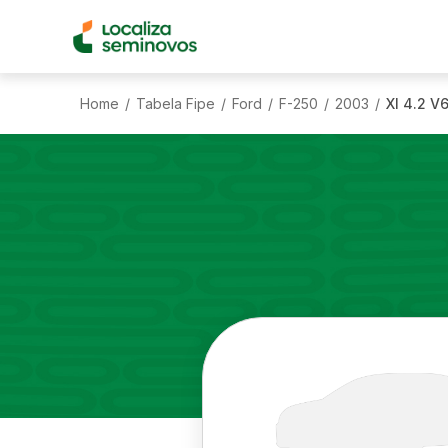
Home
Tabela Fipe
Ford
F-250
2003
Xl 4.2 V
/
/
/
/
/