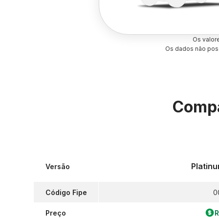
Os valor
Os dados não poss
Compa
Platin
Versão
Código Fipe
0
Preço
R