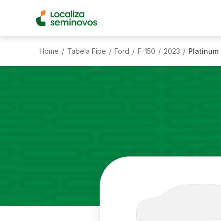
Home
Tabela Fipe
Ford
F-150
2023
Platinum
/
/
/
/
/