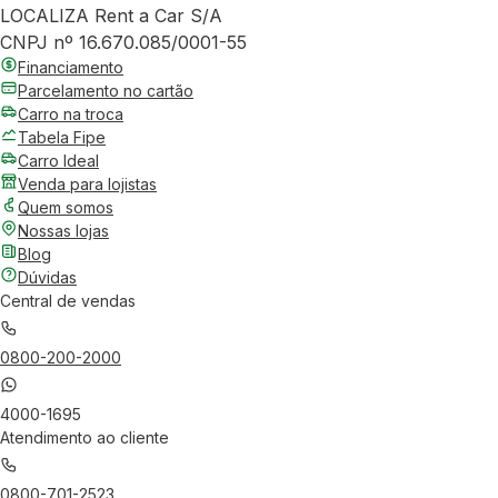
LOCALIZA Rent a Car S/A
CNPJ nº 16.670.085/0001-55
Financiamento
Parcelamento no cartão
Carro na troca
Tabela Fipe
Carro Ideal
Venda para lojistas
Quem somos
Nossas lojas
Blog
Dúvidas
Central de vendas
0800-200-2000
4000-1695
Atendimento ao cliente
0800-701-2523