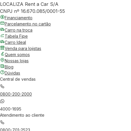
LOCALIZA Rent a Car S/A
CNPJ nº 16.670.085/0001-55
Financiamento
Parcelamento no cartão
Carro na troca
Tabela Fipe
Carro Ideal
Venda para lojistas
Quem somos
Nossas lojas
Blog
Dúvidas
Central de vendas
0800-200-2000
4000-1695
Atendimento ao cliente
0800-701-2523