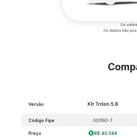
Os valor
Os dados não poss
Compa
Xlt Triton 5.8
Versão
Código Fipe
003160-7
Preço
R$ 40.588