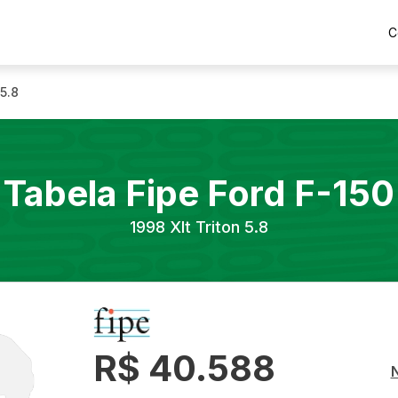
C
 5.8
Tabela Fipe
Ford
F-150
1998
Xlt Triton 5.8
R$ 40.588