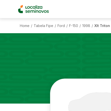
Home
Tabela Fipe
Ford
F-150
1998
Xlt Triton
/
/
/
/
/