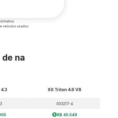
ormativa.
e veículos usados.
s de
na
 4.3
Xlt Triton 4.6 V8
3
003217-4
905
R$ 40.549