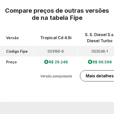
Compare preços de outras versões
de
na tabela Fipe
S. S. Diesel S.s
Tropical Cd 4.9i
Versão
Diesel Turbo
Código Fipe
003166-6
003048-1
Preço
R$ 29.248
R$ 66.598
Mais detalhes
Versão pesquisada