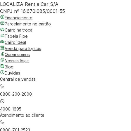
LOCALIZA Rent a Car S/A
CNPJ nº 16.670.085/0001-55
Financiamento
Parcelamento no cartão
Carro na troca
Tabela Fipe
Carro Ideal
Venda para lojistas
Quem somos
Nossas lojas
Blog
Dúvidas
Central de vendas
0800-200-2000
4000-1695
Atendimento ao cliente
0800-701-2523