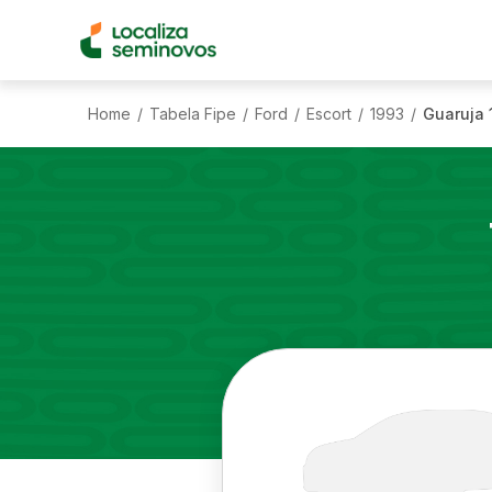
Home
Tabela Fipe
Ford
Escort
1993
Guaruja 
/
/
/
/
/