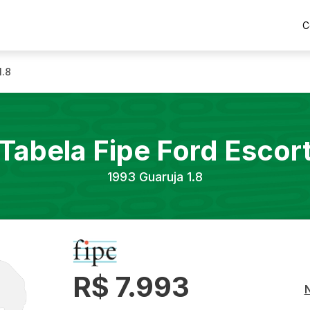
C
1.8
Tabela Fipe
Ford
Escor
1993
Guaruja 1.8
R$ 7.993