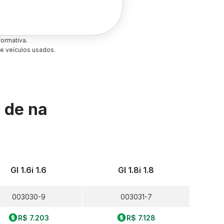
ormativa.
e veículos usados.
s de
na
Gl 1.6i 1.6
Gl 1.8i 1.8
003030-9
003031-7
R$ 7.203
R$ 7.128