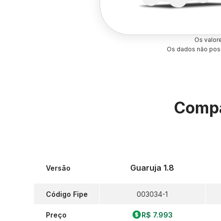
Os valor
Os dados não poss
Compa
Guaruja 1.8
Versão
Código Fipe
003034-1
Preço
R$ 7.993