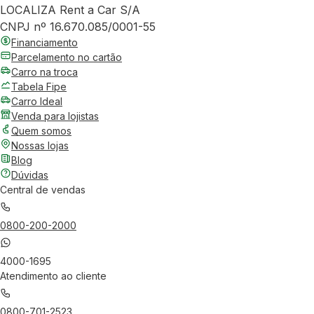
LOCALIZA Rent a Car S/A
CNPJ nº 16.670.085/0001-55
Financiamento
Parcelamento no cartão
Carro na troca
Tabela Fipe
Carro Ideal
Venda para lojistas
Quem somos
Nossas lojas
Blog
Dúvidas
Central de vendas
0800-200-2000
4000-1695
Atendimento ao cliente
0800-701-2523