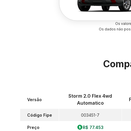
Os valor
Os dados não poss
Compa
Storm 2.0 Flex 4wd
Versão
Automatico
Código Fipe
003451-7
Preço
R$ 77.453