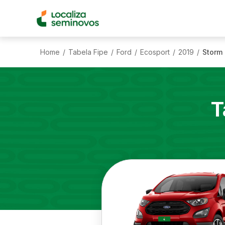
Home
Tabela Fipe
Ford
Ecosport
2019
Storm 
/
/
/
/
/
T