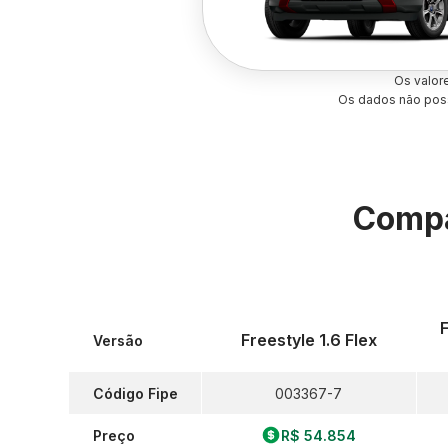
Os valor
Os dados não poss
Compa
F
Freestyle 1.6 Flex
Versão
Código Fipe
003367-7
Preço
R$ 54.854