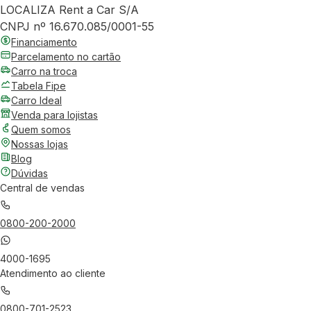
LOCALIZA Rent a Car S/A
CNPJ nº 16.670.085/0001-55
Financiamento
Parcelamento no cartão
Carro na troca
Tabela Fipe
Carro Ideal
Venda para lojistas
Quem somos
Nossas lojas
Blog
Dúvidas
Central de vendas
0800-200-2000
4000-1695
Atendimento ao cliente
0800-701-2523