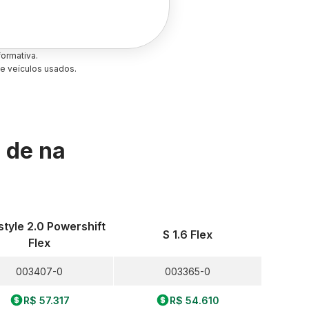
ormativa.
e veículos usados.
s de
na
style 2.0 Powershift
S 1.6 Flex
Flex
003407-0
003365-0
R$ 57.317
R$ 54.610