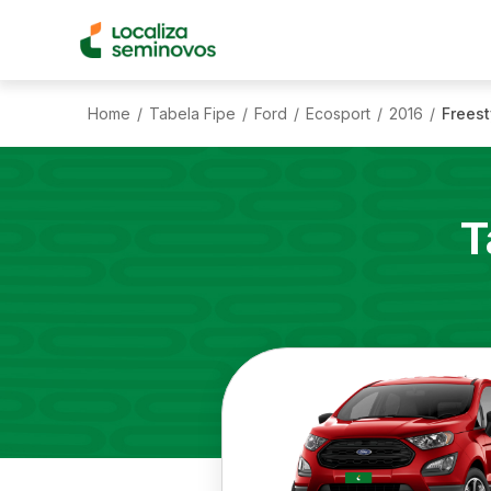
Home
Tabela Fipe
Ford
Ecosport
2016
Freest
/
/
/
/
/
T