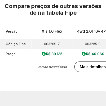
Compare preços de outras versões
de
na tabela Fipe
Xls 1.6 Flex
4wd 2.0l 16v 4
Versão
Código Fipe
003269-7
003285-9
Preço
R$ 39.135
R$ 40.960
Mais detalhes
Versão pesquisada