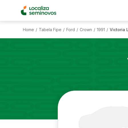
Home
Tabela Fipe
Ford
Crown
1991
Victoria 
/
/
/
/
/