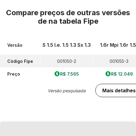
Compare preços de outras versões
de
na tabela Fipe
S 1.5 I.e. 1.5 1.3 Sx 1.3
1.6r Mpi 1.6r 1.5
Versão
Código Fipe
001050-2
001055-3
Preço
R$ 7.565
R$ 12.049
Mais detalhes
Versão pesquisada