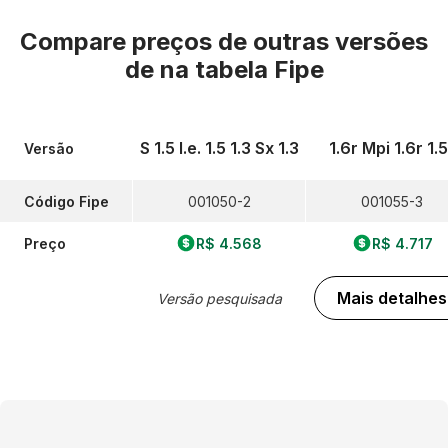
Compare preços de outras versões
de
na tabela Fipe
S 1.5 I.e. 1.5 1.3 Sx 1.3
1.6r Mpi 1.6r 1.5
Versão
Código Fipe
001050-2
001055-3
Preço
R$ 4.568
R$ 4.717
Mais detalhes
Versão pesquisada