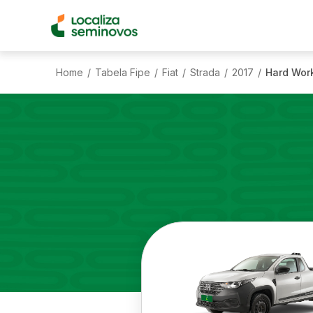
Home
Tabela Fipe
Fiat
Strada
2017
Hard Work
/
/
/
/
/