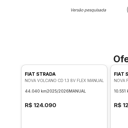
Versão pesquisada
Ofe
FIAT STRADA
FIAT
NOVA VOLCANO CD 1.3 8V FLEX MANUAL
NOVA F
44.040 km
2025/2026
MANUAL
10.551
R$ 124.090
R$ 1