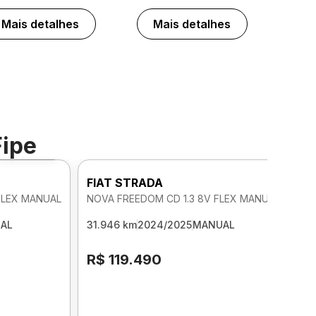
Mais detalhes
Mais detalhes
Fipe
Foto 360º
FIAT STRADA
FLEX MANUAL
NOVA FREEDOM CD 1.3 8V FLEX MANUAL
AL
31.946 km
2024/2025
MANUAL
R$ 119.490