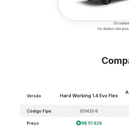
Os valor
Os dados não poss
Compa
A
Hard Working 1.4 Evo Flex
Versão
Código Fipe
001433-8
Preço
R$ 51.629