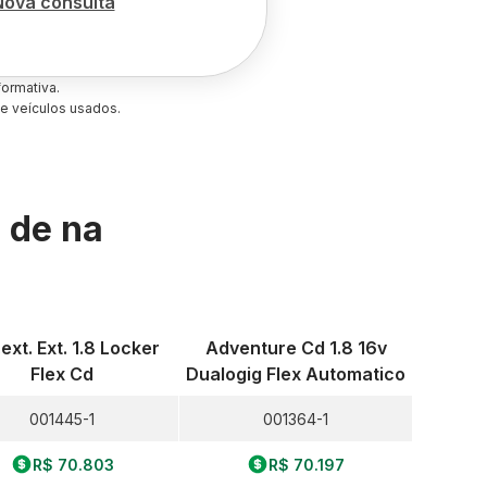
Nova consulta
ormativa.
e veículos usados.
s de
na
ext. Ext. 1.8 Locker
Adventure Cd 1.8 16v
Flex Cd
Dualogig Flex Automatico
001445-1
001364-1
R$ 70.803
R$ 70.197