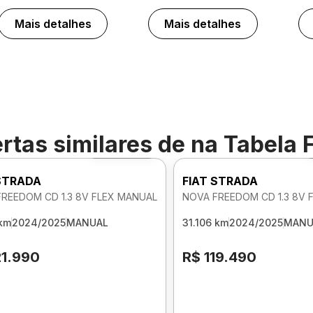
Mais detalhes
Mais detalhes
rtas similares de
na Tabela 
Foto 360º
 STRADA
FIAT STRADA
REEDOM CD 1.3 8V FLEX MANUAL
NOVA FREEDOM CD 1.3 8V 
 km
2024/2025
MANUAL
31.106 km
2024/2025
MANU
21.990
R$ 119.490