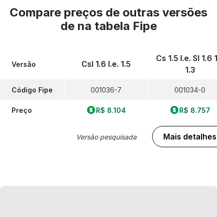
Compare preços de outras versões
de
na tabela Fipe
Cs 1.5 I.e. Sl 1.6 
Csl 1.6 I.e. 1.5
Versão
1.3
Código Fipe
001036-7
001034-0
Preço
R$ 8.104
R$ 8.757
Mais detalhes
Versão pesquisada