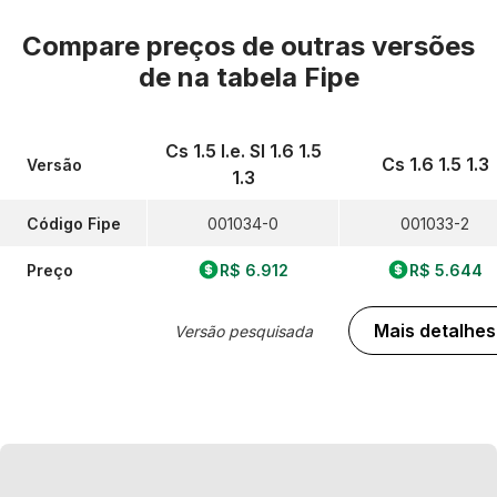
Compare preços de outras versões
de
na tabela Fipe
Cs 1.5 I.e. Sl 1.6 1.5
Cs 1.6 1.5 1.3
Versão
1.3
Código Fipe
001034-0
001033-2
Preço
R$ 6.912
R$ 5.644
Mais detalhes
Versão pesquisada