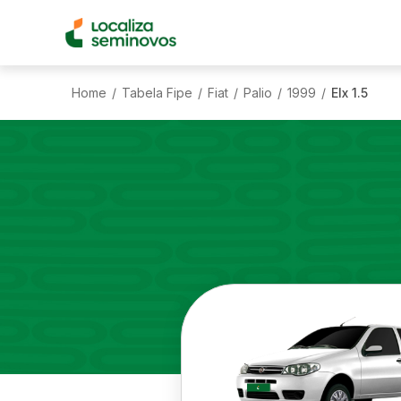
Home
Tabela Fipe
Fiat
Palio
1999
Elx 1.5
/
/
/
/
/