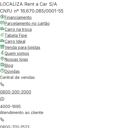
LOCALIZA Rent a Car S/A
CNPJ nº 16.670.085/0001-55
Financiamento
Parcelamento no cartão
Carro na troca
Tabela Fipe
Carro Ideal
Venda para lojistas
Quem somos
Nossas lojas
Blog
Dúvidas
Central de vendas
0800-200-2000
4000-1695
Atendimento ao cliente
0800-701-2523