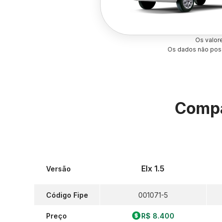
Os valor
Os dados não poss
Compa
Elx 1.5
Versão
Código Fipe
001071-5
Preço
R$ 8.400