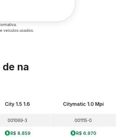
ormativa.
e veículos usados.
s de
na
City 1.5 1.6
Citymatic 1.0 Mpi
001069-3
001115-0
R$ 8.859
R$ 6.970