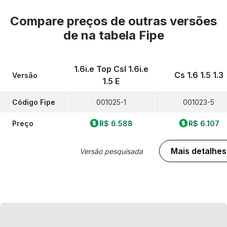
Compare preços de outras versões
de
na tabela Fipe
1.6i.e Top Csl 1.6i.e
Cs 1.6 1.5 1.3
Versão
1.5 E
Código Fipe
001025-1
001023-5
Preço
R$ 6.588
R$ 6.107
Mais detalhes
Versão pesquisada