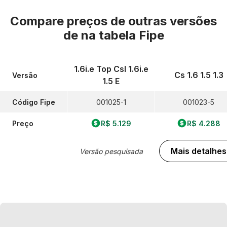
Compare preços de outras versões
de
na tabela Fipe
1.6i.e Top Csl 1.6i.e
Cs 1.6 1.5 1.3
Versão
1.5 E
Código Fipe
001025-1
001023-5
Preço
R$ 5.129
R$ 4.288
Mais detalhes
Versão pesquisada