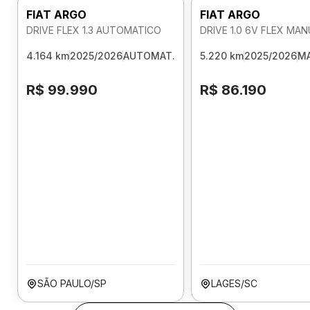
FIAT ARGO
FIAT ARGO
DRIVE FLEX 1.3 AUTOMATICO
DRIVE 1.0 6V FLEX MA
4.164 km
2025/2026
AUTOMAT.
5.220 km
2025/2026
M
R$ 99.990
R$ 86.190
SÃO PAULO/SP
LAGES/SC