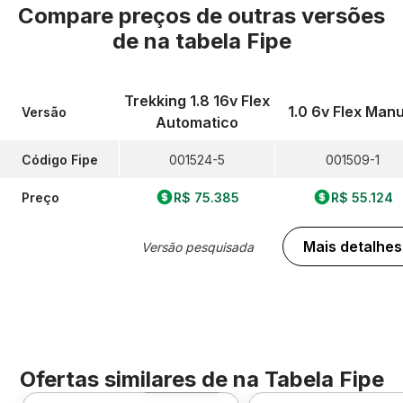
Compare preços de outras versões
de
na tabela Fipe
Trekking 1.8 16v Flex
1.0 6v Flex Manu
Versão
Automatico
Código Fipe
001524-5
001509-1
Preço
R$ 75.385
R$ 55.124
Mais detalhes
Versão pesquisada
Ofertas similares de
na Tabela Fipe
Foto 360º