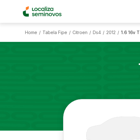
Home
Tabela Fipe
Citroen
Ds4
2012
1.6 16v 
/
/
/
/
/