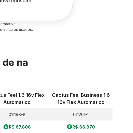
Nova consulta
ormativa.
e veículos usados.
s de
na
us Feel 1.6 16v Flex
Cactus Feel Business 1.6
Automatico
16v Flex Automatico
011198-8
011201-1
R$ 67.808
R$ 66.870