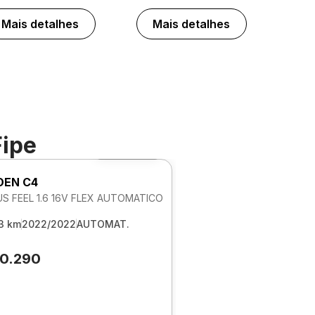
Mais detalhes
Mais detalhes
Fipe
Foto 360º
OEN C4
S FEEL 1.6 16V FLEX AUTOMATICO
3 km
2022/2022
AUTOMAT.
80.290