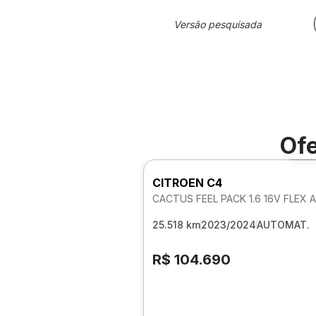
Versão pesquisada
Ofe
Fo
CITROEN C4
25.518 km
2023/2024
AUTOMAT.
R$ 104.690