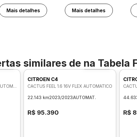
Mais detalhes
Mais detalhes
rtas similares de
na Tabela 
to 360º
Foto 360º
CITROEN C4
CITR
CACTUS FEEL PACK 1.6 16V FLEX AUTOMATICO
CACTUS FEEL 1.6 16V FLEX AUTOMATICO
CACTU
22.143 km
2023/2023
AUTOMAT.
44.63
R$ 95.390
R$ 