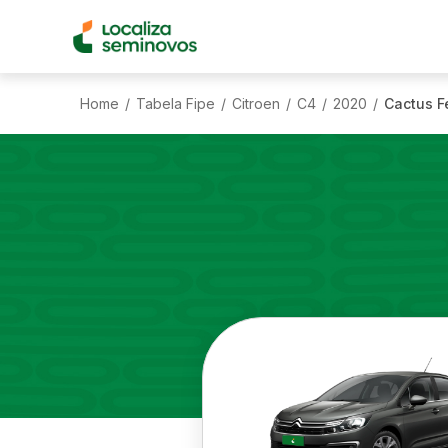
Home
Tabela Fipe
Citroen
C4
2020
Cactus F
/
/
/
/
/