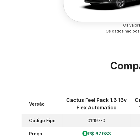
Os valor
Os dados não poss
Compa
Cactus Feel Pack 1.6 16v
Ca
Versão
Flex Automatico
Código Fipe
011197-0
Preço
R$ 67.983