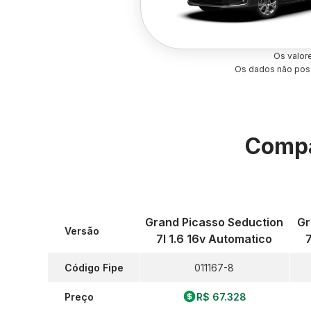
Os valor
Os dados não poss
Compa
Grand Picasso Seduction
Gr
Versão
7l 1.6 16v Automatico
Código Fipe
011167-8
Preço
R$ 67.328