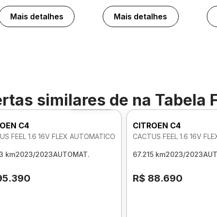
Mais detalhes
Mais detalhes
rtas similares de
na Tabela 
Foto 360º
ROEN C4
CITROEN C4
US FEEL 1.6 16V FLEX AUTOMATICO
CACTUS FEEL 1.6 16V F
3 km
2023/2023
AUTOMAT.
67.215 km
2023/2023
AU
95.390
R$ 88.690