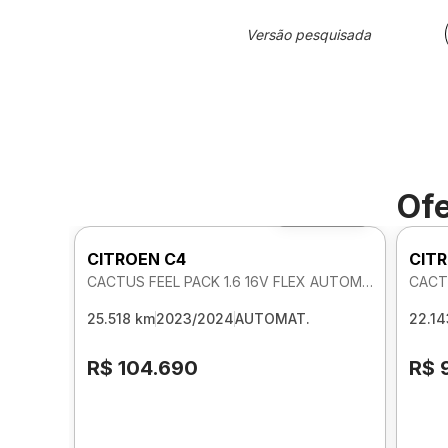
Versão pesquisada
Ofe
Foto 360º
CITROEN C4
CIT
CACTUS FEEL PACK 1.6 16V FLEX AUTOMATICO
CACT
25.518 km
2023/2024
AUTOMAT.
22.14
R$ 104.690
R$ 