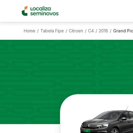
Home
Tabela Fipe
Citroen
C4
2016
Grand Pic
/
/
/
/
/