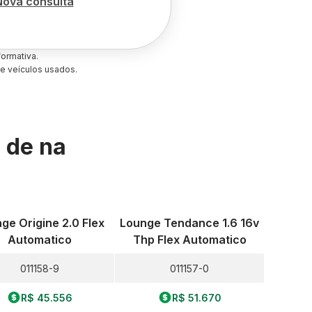
Nova consulta
ormativa.
e veículos usados.
s de
na
ge Origine 2.0 Flex
Lounge Tendance 1.6 16v
Automatico
Thp Flex Automatico
011158-9
011157-0
R$ 45.556
R$ 51.670