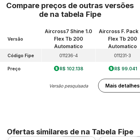
Compare preços de outras versões
de
na tabela Fipe
Aircross7 Shine 1.0
Aircross F. Pack 
Flex Tb 200
Flex Tb 200
Versão
Automatico
Automatico
Código Fipe
011236-4
011231-3
Preço
R$ 102.138
R$ 99.041
Mais detalhes
Versão pesquisada
Ofertas similares de
na Tabela Fipe
Foto 360º