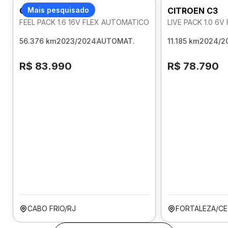
CITROEN C3
Mais pesquisado
CITROEN C3
FEEL PACK 1.6 16V FLEX AUTOMATICO
LIVE PACK 1.0 6V
56.376 km
2023/2024
AUTOMAT.
11.185 km
2024/2
R$ 83.990
R$ 78.790
CABO FRIO/RJ
FORTALEZA/CE