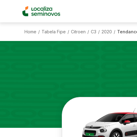
Home
Tabela Fipe
Citroen
C3
2020
Tendance
/
/
/
/
/