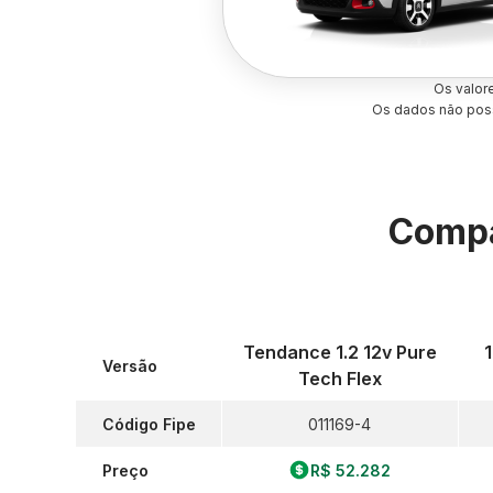
Os valor
Os dados não poss
Compa
Tendance 1.2 12v Pure
Versão
Tech Flex
Código Fipe
011169-4
Preço
R$ 52.282