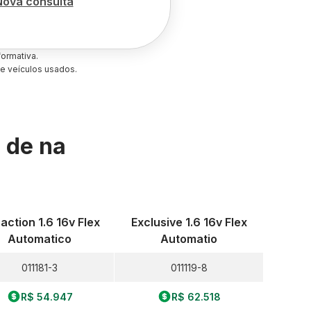
Nova consulta
ormativa.
e veículos usados.
s de
na
raction 1.6 16v Flex
Exclusive 1.6 16v Flex
Automatico
Automatio
011181-3
011119-8
R$ 54.947
R$ 62.518