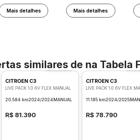
Mais detalhes
Mais detalhes
rtas similares de
na Tabela 
Foto 360º
Fot
CITROEN C3
CITROEN C3
LIVE PACK 1.0 6V FLEX MANUAL
LIVE PACK 1.0 6V FLEX M
20.584 km
2024/2024
MANUAL
11.185 km
2024/2025
MAN
R$ 81.390
R$ 78.790