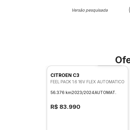
Versão pesquisada
Ofe
Foto 360º
CITROEN C3
FEEL PACK 1.6 16V FLEX AUTOMATICO
56.376 km
2023/2024
AUTOMAT.
R$ 83.990