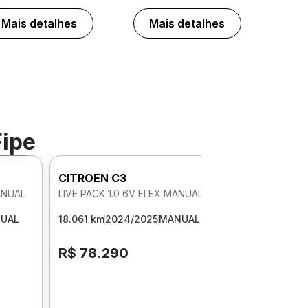
Mais detalhes
Mais detalhes
Fipe
o 360º
CITROEN C3
ANUAL
LIVE PACK 1.0 6V FLEX MANUAL
UAL
18.061 km
2024/2025
MANUAL
R$ 78.290