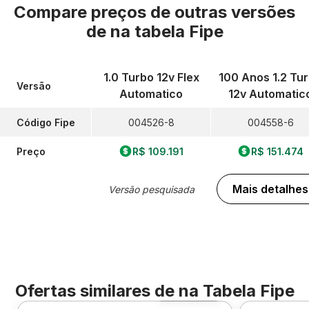
Compare preços de outras versões
de
na tabela Fipe
1.0 Turbo 12v Flex
100 Anos 1.2 Tu
Versão
Automatico
12v Automatic
Código Fipe
004526-8
004558-6
Preço
R$ 109.191
R$ 151.474
Mais detalhes
Versão pesquisada
Ofertas similares de
na Tabela Fipe
Foto 360º