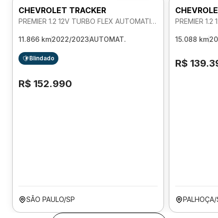
CHEVROLET TRACKER
CHEVROLE
PREMIER 1.2 12V TURBO FLEX AUTOMATICO
11.866 km
2022/2023
AUTOMAT.
15.088 km
20
Blindado
R$ 139.3
R$ 152.990
SÃO PAULO/SP
PALHOÇA/