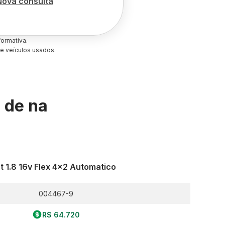
Nova consulta
ormativa.
e veículos usados.
s de
na
t 1.8 16v Flex 4x2 Automatico
004467-9
R$ 64.720