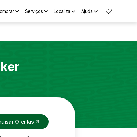
omprar
Serviços
Localiza
Ajuda
cker
quisar Ofertas