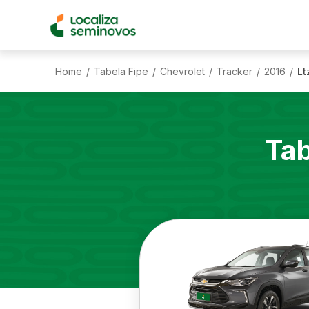
Home
Tabela Fipe
Chevrolet
Tracker
2016
Lt
/
/
/
/
/
Tab