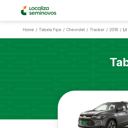
Home
Tabela Fipe
Chevrolet
Tracker
2016
Lt
/
/
/
/
/
Tab