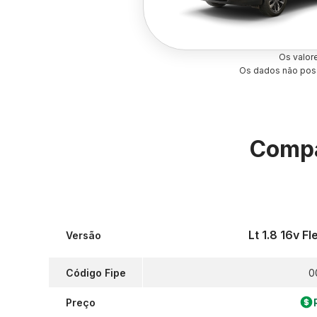
Os valor
Os dados não poss
Compa
Lt 1.8 16v F
Versão
Código Fipe
0
Preço