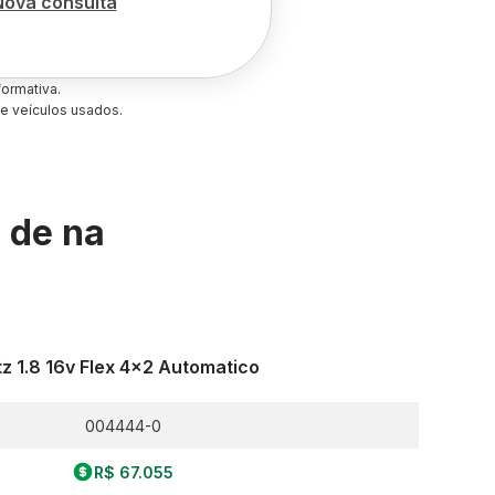
Nova consulta
ormativa.
e veículos usados.
s de
na
tz 1.8 16v Flex 4x2 Automatico
004444-0
R$ 67.055