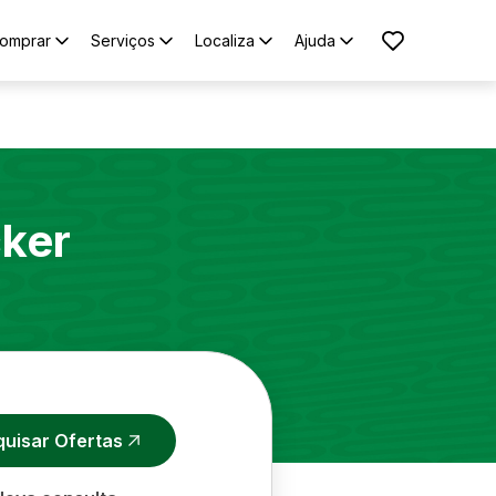
omprar
Serviços
Localiza
Ajuda
cker
quisar Ofertas