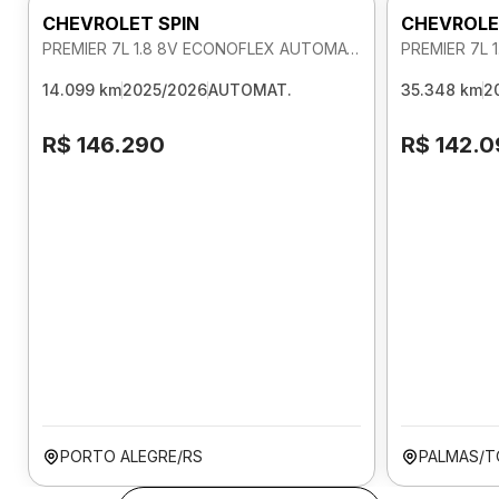
CHEVROLET SPIN
CHEVROLE
PREMIER 7L 1.8 8V ECONOFLEX AUTOMATICO
14.099 km
2025/2026
AUTOMAT.
35.348 km
2
R$ 146.290
R$ 142.
PORTO ALEGRE/RS
PALMAS/T