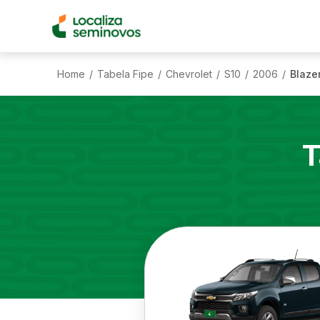
Home
Tabela Fipe
Chevrolet
S10
2006
Blaze
/
/
/
/
/
T