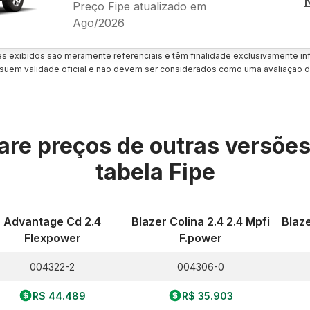
Preço Fipe atualizado em
Ago/2026
es exibidos são meramente referenciais e têm finalidade exclusivamente inf
uem validade oficial e não devem ser considerados como uma avaliação d
re preços de outras versõe
tabela Fipe
Advantage Cd 2.4
Blazer Colina 2.4 2.4 Mpfi
Blaze
Flexpower
F.power
004322-2
004306-0
R$ 44.489
R$ 35.903