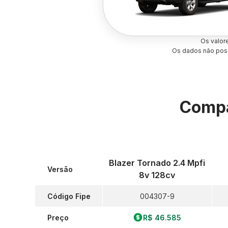
Os valor
Os dados não poss
Compa
Blazer Tornado 2.4 Mpfi
Versão
8v 128cv
Código Fipe
004307-9
Preço
R$ 46.585