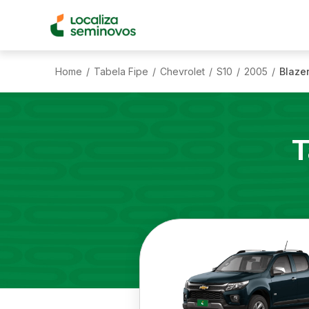
Home
Tabela Fipe
Chevrolet
S10
2005
Blazer
/
/
/
/
/
T