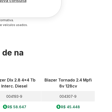
Nova consulta
ormativa.
e veículos usados.
s de
na
zer Dlx 2.8 4x4 Tb
Blazer Tornado 2.4 Mpfi
Interc. Diesel
8v 128cv
004193-9
004307-9
R$ 58.647
R$ 45.448