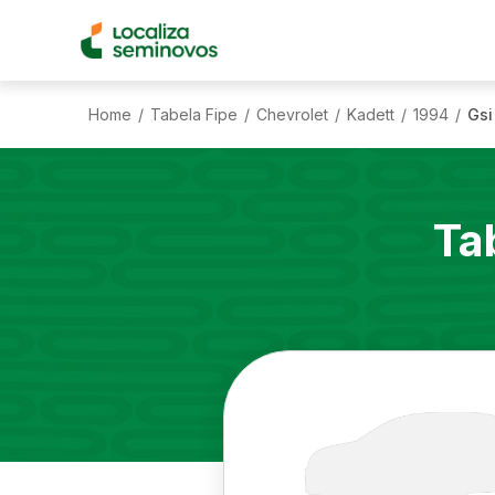
Home
Tabela Fipe
Chevrolet
Kadett
1994
Gsi
/
/
/
/
/
Ta