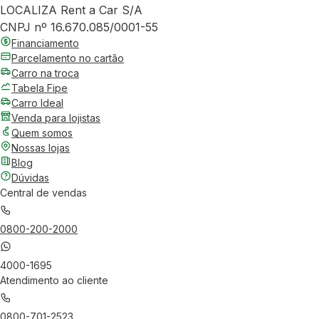
LOCALIZA Rent a Car S/A
CNPJ nº 16.670.085/0001-55
Financiamento
Parcelamento no cartão
Carro na troca
Tabela Fipe
Carro Ideal
Venda para lojistas
Quem somos
Nossas lojas
Blog
Dúvidas
Central de vendas
0800-200-2000
4000-1695
Atendimento ao cliente
0800-701-2523