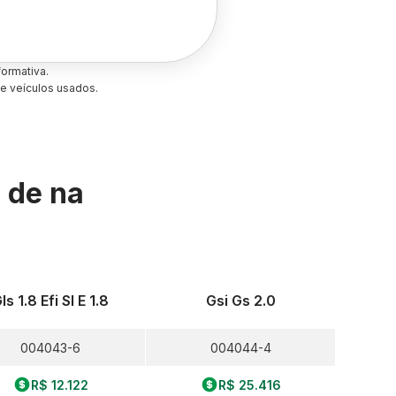
ormativa.
e veículos usados.
s de
na
ls 1.8 Efi Sl E 1.8
Gsi Gs 2.0
004043-6
004044-4
R$ 12.122
R$ 25.416