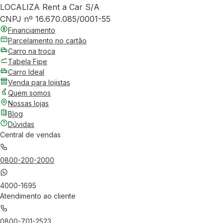
LOCALIZA Rent a Car S/A
CNPJ nº 16.670.085/0001-55
Financiamento
Parcelamento no cartão
Carro na troca
Tabela Fipe
Carro Ideal
Venda para lojistas
Quem somos
Nossas lojas
Blog
Dúvidas
Central de vendas
0800-200-2000
4000-1695
Atendimento ao cliente
0800-701-2523