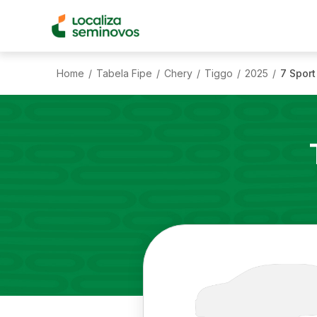
Home
Tabela Fipe
Chery
Tiggo
2025
7 Sport
/
/
/
/
/