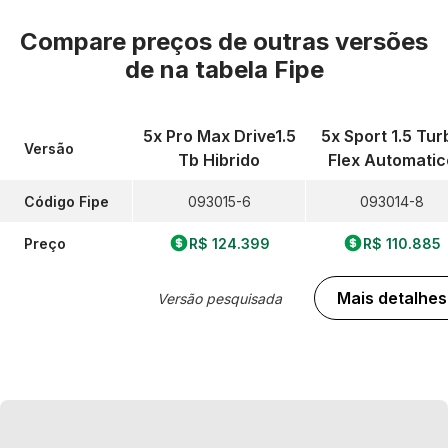
Compare preços de outras versões
de
na tabela Fipe
5x Pro Max Drive1.5
5x Sport 1.5 Tur
Versão
Tb Hibrido
Flex Automatic
Código Fipe
093015-6
093014-8
Preço
R$ 124.399
R$ 110.885
Mais detalhes
Versão pesquisada