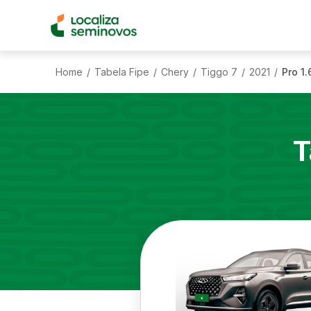
Home
Tabela Fipe
Chery
Tiggo 7
2021
Pro 1
/
/
/
/
/
T