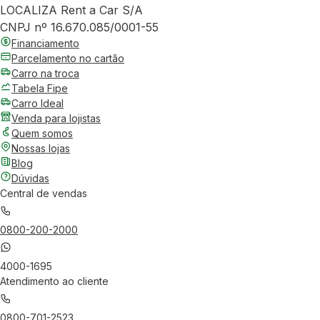
LOCALIZA Rent a Car S/A
CNPJ nº 16.670.085/0001-55
Financiamento
Parcelamento no cartão
Carro na troca
Tabela Fipe
Carro Ideal
Venda para lojistas
Quem somos
Nossas lojas
Blog
Dúvidas
Central de vendas
0800-200-2000
4000-1695
Atendimento ao cliente
0800-701-2523