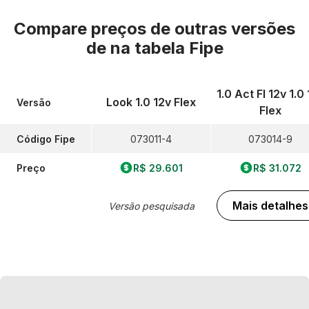
Compare preços de outras versões
de
na tabela Fipe
1.0 Act Fl 12v 1.0
Look 1.0 12v Flex
Versão
Flex
Código Fipe
073011-4
073014-9
Preço
R$ 29.601
R$ 31.072
Mais detalhes
Versão pesquisada