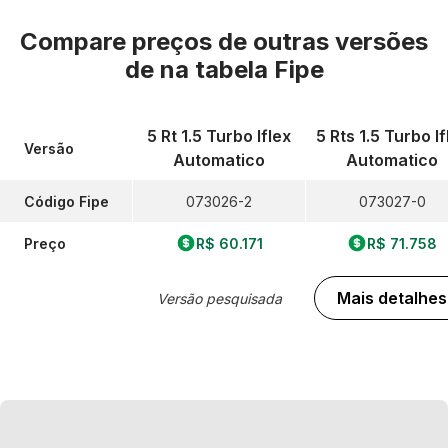
Compare preços de outras versões
de
na tabela Fipe
5 Rt 1.5 Turbo Iflex
5 Rts 1.5 Turbo If
Versão
Automatico
Automatico
Código Fipe
073026-2
073027-0
Preço
R$ 60.171
R$ 71.758
Mais detalhes
Versão pesquisada