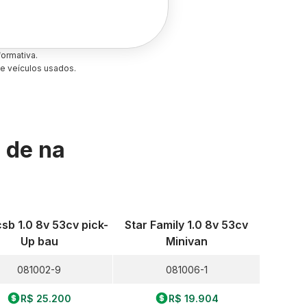
ormativa.
e veículos usados.
s de
na
csb 1.0 8v 53cv pick-
Star Family 1.0 8v 53cv
Up bau
Minivan
081002-9
081006-1
R$ 25.200
R$ 19.904