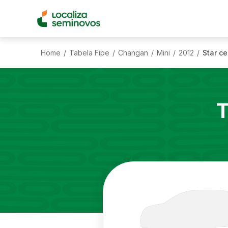
Home
Tabela Fipe
Changan
Mini
2012
Star ce
/
/
/
/
/
T