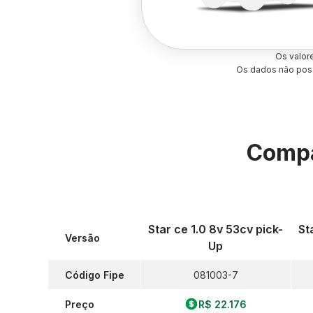
Os valor
Os dados não poss
Compa
Star ce 1.0 8v 53cv pick-
St
Versão
Up
Código Fipe
081003-7
Preço
R$ 22.176