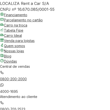
LOCALIZA Rent a Car S/A
CNPJ nº 16.670.085/0001-55
Financiamento
Parcelamento no cartão
Carro na troca
Tabela Fipe
Carro Ideal
Venda para lojistas
Quem somos
Nossas lojas
Blog
Dúvidas
Central de vendas
0800-200-2000
4000-1695
Atendimento ao cliente
0800-701-2523