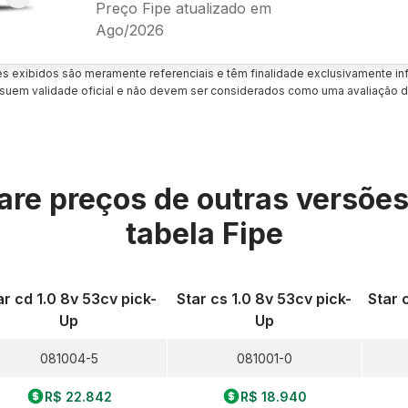
Preço Fipe atualizado em
Ago/2026
es exibidos são meramente referenciais e têm finalidade exclusivamente inf
uem validade oficial e não devem ser considerados como uma avaliação d
re preços de outras versõe
tabela Fipe
ar cd 1.0 8v 53cv pick-
Star cs 1.0 8v 53cv pick-
Star 
Up
Up
081004-5
081001-0
R$ 22.842
R$ 18.940