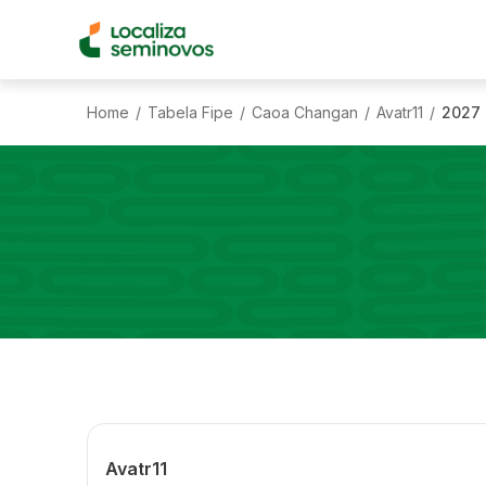
Home
Tabela Fipe
Caoa Changan
Avatr11
2027
/
/
/
/
Avatr11